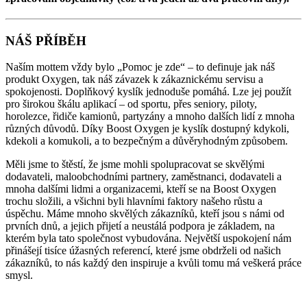
NÁŠ PŘÍBĚH
Naším mottem vždy bylo „Pomoc je zde“ – to definuje jak náš
produkt Oxygen, tak náš závazek k zákaznickému servisu a
spokojenosti. Doplňkový kyslík jednoduše pomáhá. Lze jej použít
pro širokou škálu aplikací – od sportu, přes seniory, piloty,
horolezce, řidiče kamionů, partyzány a mnoho dalších lidí z mnoha
různých důvodů. Díky Boost Oxygen je kyslík dostupný kdykoli,
kdekoli a komukoli, a to bezpečným a důvěryhodným způsobem.
Měli jsme to štěstí, že jsme mohli spolupracovat se skvělými
dodavateli, maloobchodními partnery, zaměstnanci, dodavateli a
mnoha dalšími lidmi a organizacemi, kteří se na Boost Oxygen
trochu složili, a všichni byli hlavními faktory našeho růstu a
úspěchu. Máme mnoho skvělých zákazníků, kteří jsou s námi od
prvních dnů, a jejich přijetí a neustálá podpora je základem, na
kterém byla tato společnost vybudována. Největší uspokojení nám
přinášejí tisíce úžasných referencí, které jsme obdrželi od našich
zákazníků, to nás každý den inspiruje a kvůli tomu má veškerá práce
smysl.