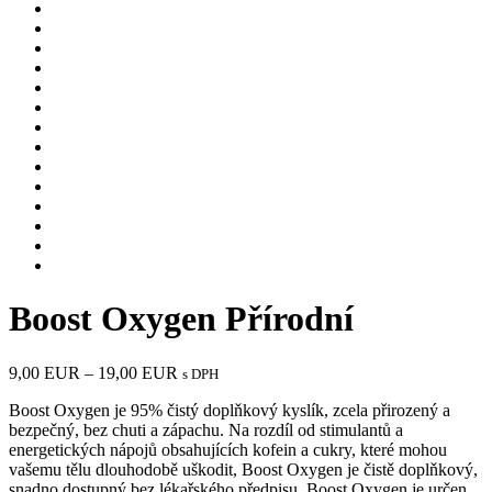
Boost Oxygen Přírodní
Rozpětí
9,00
EUR
–
19,00
EUR
s DPH
cen:
Boost Oxygen je 95% čistý doplňkový kyslík, zcela přirozený a
9,00 EUR
bezpečný, bez chuti a zápachu. Na rozdíl od stimulantů a
až
energetických nápojů obsahujících kofein a cukry, které mohou
19,00 EUR
vašemu tělu dlouhodobě uškodit, Boost Oxygen je čistě doplňkový,
snadno dostupný bez lékařského předpisu. Boost Oxygen je určen