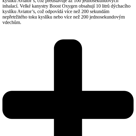
kyslíku Aviator’s, což představuje až 100 jednosekundových
inhalací. Velké kanystry Boost Oxygen obsahují 10 litrů dýchacího
kyslíku Aviator’s, což odpovídá více než 200 sekundám
nepřetržitého toku kyslíku nebo více než 200 jednosekundovým
vdechům.