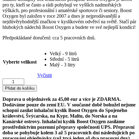
pro ty, kteří se často a rádi pohybují ve vyšších nadmořských
výškách, pro profesionální i amatérské sportovce či seniory. Boost
Oxygen byl založen v roce 2007 a dnes je nejprodávanější a
nejdůvěryhodnější značkou v kyslíkovém odvětví na světě. Stačí pár
hlubokých nádechů Boost Oxygen a budete ve své nejlepší kondici!
Předpokládané doručení: cca 5 pracovních dnů.
Velký - 9 litrů
Střední - 5 litrů
Vyberte velikost
Malý - 3 litry
Vyčistit
Boost
Oxygen
Přidat do košíku
Přírodní
množství
Doprava u objednávek za 45,00 eur a více je ZDARMA.
Dodáváme pouze do zemí EU. V současné době bohužel nejsme
schopni zasílat inhalační kyslík Boost Oxygen do Spojeného
království, Švýcarska, na Kypr, Maltu, do Norska a na
Kanárské ostrovy. Inhalační kyslík Boost Oxygen zasíláme
prostřednictvím pozemní přepravy společnosti UPS. Přepravní
doba se pohybuje kolem 3 až 5 pracovních dní následujících po
zpracování objednávky (což trvá jeden až dva pracovní dny).