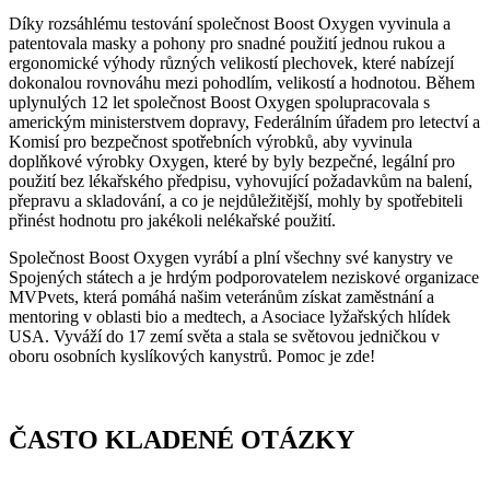
Díky rozsáhlému testování společnost Boost Oxygen vyvinula a
patentovala masky a pohony pro snadné použití jednou rukou a
ergonomické výhody různých velikostí plechovek, které nabízejí
dokonalou rovnováhu mezi pohodlím, velikostí a hodnotou. Během
uplynulých 12 let společnost Boost Oxygen spolupracovala s
americkým ministerstvem dopravy, Federálním úřadem pro letectví a
Komisí pro bezpečnost spotřebních výrobků, aby vyvinula
doplňkové výrobky Oxygen, které by byly bezpečné, legální pro
použití bez lékařského předpisu, vyhovující požadavkům na balení,
přepravu a skladování, a co je nejdůležitější, mohly by spotřebiteli
přinést hodnotu pro jakékoli nelékařské použití.
Společnost Boost Oxygen vyrábí a plní všechny své kanystry ve
Spojených státech a je hrdým podporovatelem neziskové organizace
MVPvets, která pomáhá našim veteránům získat zaměstnání a
mentoring v oblasti bio a medtech, a Asociace lyžařských hlídek
USA. Vyváží do 17 zemí světa a stala se světovou jedničkou v
oboru osobních kyslíkových kanystrů. Pomoc je zde!
ČASTO KLADENÉ OTÁZKY