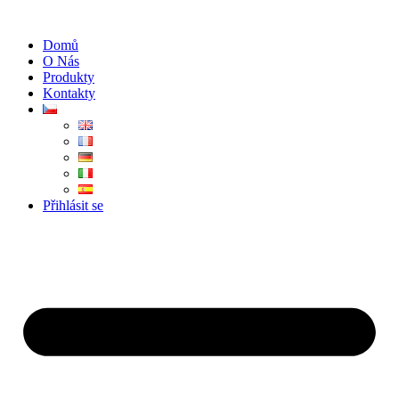
Přejít
k
Domů
obsahu
O Nás
Produkty
Kontakty
Přihlásit se