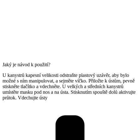
Jaký je návod k použití?
U kanystrů kapesní velikosti odstraňte plastový uzávěr, aby bylo
možné s ním manipulovat, a sejměte víčko. Přiložte k ústům, pevně
stiskněte tlačítko a vdechněte. U velkých a středních kanystrů
umístěte masku pod nos a na ústa. Stisknutím spouště dolů aktivujte
průtok. Vdechujte ústy