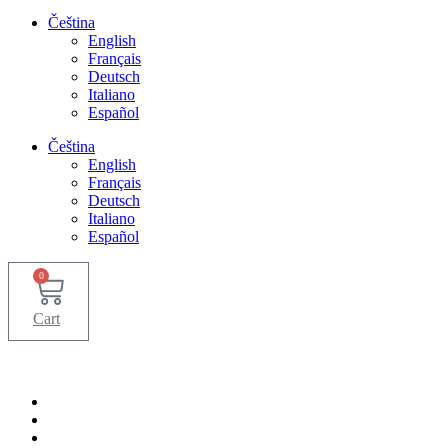
Čeština
English
Français
Deutsch
Italiano
Español
Čeština
English
Français
Deutsch
Italiano
Español
0
Cart