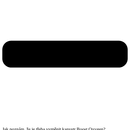
Jak poznám, že je třeba vyměnit kanystr Boost Oxygen?