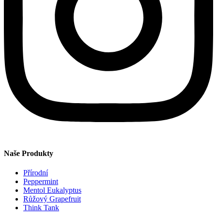
Naše Produkty
Přírodní
Peppermint
Mentol Eukalyptus
Růžový Grapefruit
Think Tank