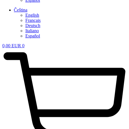
Español
Čeština
English
Français
Deutsch
Italiano
Español
0,00
EUR
0