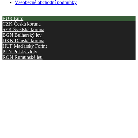
Všeobecné obchodní podmínky
EUR
Euro
CZK
Česká koruna
SEK
Švédská koruna
BGN
Bulharský lev
DKK
Dánská koruna
HUF
Maďarský Forint
PLN
Polský złoty
RON
Rumunské leu