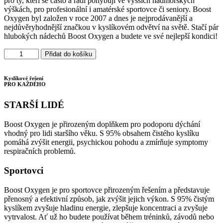
pro ty, kteří se často a rádi pohybují ve vyšších nadmořských
výškách, pro profesionální i amatérské sportovce či seniory. Boost
Oxygen byl založen v roce 2007 a dnes je nejprodávanější a
nejdůvěryhodnější značkou v kyslíkovém odvětví na světě. Stačí pár
hlubokých nádechů Boost Oxygen a budete ve své nejlepší kondici!
Boost
Přidat do košíku
Oxygen
Přírodní
Kyslíkové řešení
2l
PRO KAŽDÉHO
množství
STARŠÍ LIDÉ
Boost Oxygen je přirozeným doplňkem pro podoporu dýchání
vhodný pro lidi staršího věku. S 95% obsahem čistého kyslíku
pomáhá zvýšit energii, psychickou pohodu a zmírňuje symptomy
respiračních problemů.
Sportovci
Boost Oxygen je pro sportovce přirozeným řešením a představuje
přenosný a efektivní způsob, jak zvýšit jejich výkon. S 95% čistým
kyslíkem zvyšuje hladinu energie, zlepšuje koncentraci a zvyšuje
vytrvalost. Ať už ho budete používat během tréninků, závodů nebo