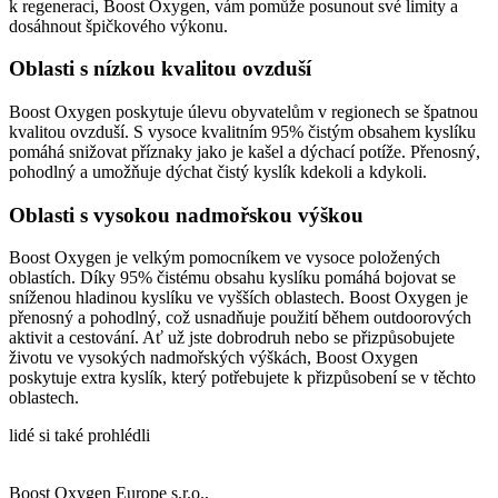
k regeneraci, Boost Oxygen, vám pomůže posunout své limity a
dosáhnout špičkového výkonu.
Oblasti s nízkou kvalitou ovzduší
Boost Oxygen poskytuje úlevu obyvatelům v regionech se špatnou
kvalitou ovzduší. S vysoce kvalitním 95% čistým obsahem kyslíku
pomáhá snižovat příznaky jako je kašel a dýchací potíže. Přenosný,
pohodlný a umožňuje dýchat čistý kyslík kdekoli a kdykoli.
Oblasti s vysokou nadmořskou výškou
Boost Oxygen je velkým pomocníkem ve vysoce položených
oblastích. Díky 95% čistému obsahu kyslíku pomáhá bojovat se
sníženou hladinou kyslíku ve vyšších oblastech. Boost Oxygen je
přenosný a pohodlný, což usnadňuje použití během outdoorových
aktivit a cestování. Ať už jste dobrodruh nebo se přizpůsobujete
životu ve vysokých nadmořských výškách, Boost Oxygen
poskytuje extra kyslík, který potřebujete k přizpůsobení se v těchto
oblastech.
lidé si také prohlédli
Boost Oxygen Europe s.r.o.,