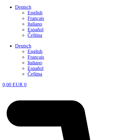
Deutsch
English
Français
Italiano
Español
Čeština
Deutsch
English
Français
Italiano
Español
Čeština
0,00
EUR
0