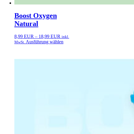
Boost Oxygen
Natural
Preisspanne:
8,99
EUR
–
18,99
EUR
inkl.
8,99 EUR
Dieses
Ausführung wählen
MwSt.
bis
Produkt
18,99 EUR
weist
mehrere
Varianten
auf.
Die
Optionen
können
auf
der
Produktseite
gewählt
werden