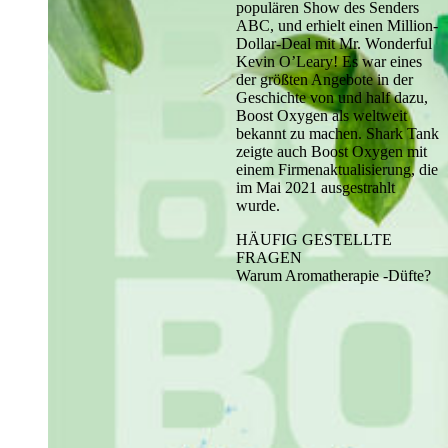
populären Show des Senders
ABC, und erhielt einen Million-
Dollar-Deal mit Mr. Wonderful
Kevin O’Leary! Es war eines
der größten Angebote in der
Geschichte von und half dazu,
Boost Oxygen als weltweit
bekannt zu machen. Shark Tank
zeigte auch Boost Oxygen mit
einem Firmenaktualisierung, die
im Mai 2021 ausgestrahlt
wurde.
HÄUFIG GESTELLTE
FRAGEN
Warum Aromatherapie -Düfte?