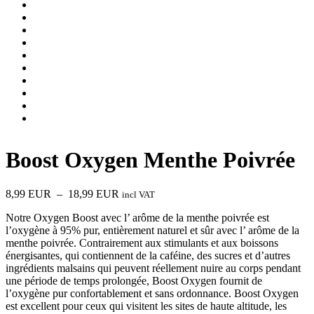
Boost Oxygen Menthe Poivrée
Plage
8,99
EUR
–
18,99
EUR
incl VAT
de
Notre Oxygen Boost avec l’ arôme de la menthe poivrée est
prix :
l’oxygène à 95% pur, entièrement naturel et sûr avec l’ arôme de la
8,99 EUR
menthe poivrée. Contrairement aux stimulants et aux boissons
à
énergisantes, qui contiennent de la caféine, des sucres et d’autres
18,99 EUR
ingrédients malsains qui peuvent réellement nuire au corps pendant
une période de temps prolongée, Boost Oxygen fournit de
l’oxygène pur confortablement et sans ordonnance. Boost Oxygen
est excellent pour ceux qui visitent les sites de haute altitude, les