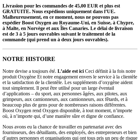
Boost
Oxygen
Livrasion pour les commandes de 45,00 EUR et plus est
Menthe
GRATUITE. Nous expédions uniquement dans l’UE.
Poivrée
Malheureusement, en ce moment, nous ne pouvons pas
expédier Boost Oxygen au Royaume-Uni, en Suisse, à Chypre,
à Malte, en Norvège et aux Îles Canaries. Le délai de livraison
est de 3 à 5 jours ouvrables suivant le traitement de la
commande (qui prend un à deux jours ouvrables).
NOTRE HISTOIRE
Notre devise a toujours été.
L’aide est ici
Ceci définit à la fois notre
produit Oxygène Et notre engagement envers le service à la clientèle
et la satisfaction de la clientèle. Les suppléments d’oxygène aident
tout simplement. Il peut être utilisé pour un large éventail
d’applications – du sport, aux personnes âgées, aux pilotes, aux
grimpeurs, aux camionneurs, aux camionneurs, aux fêtards, et à
beaucoup plus de gens pour de nombreuses raisons différentes.
Boost Oxygen rend Oxygen disponible, à tout moment, n’importe
où, à n’importe qui, d’une manière sûre et digne de confiance.
Nous avons eu la chance de travailler en partenariat avec des
fournisseurs, des détaillants, des employés, des entrepreneurs et bien
d’autres personnes et organisations qui ont tous pris un peu de risque