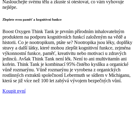
Naslouchejte svému tělu a zkuste si otestovat, co vám vyhovuje
nejlépe.
Zlepšete svou paměť a kognitivní funkce
Boost Oxygen Think Tank je prvním přírodním inhalovatelným
produktem na podporu kognitivních funkcí založeným na vědě a
historii. Co je nootropikum, ptáte se? Nootropika jsou léky, doplňky
stravy a další látky, které mohou zlepšit kognitivní funkce, zejména
výkonnostní funkce, paměť, kreativitu nebo motivaci u zdravých
jedinců. Avšak Think Tank není lék. Není to ani multivitamín ani
kofein. Think Tank je kombinací 95% čistého kyslíku a organické
vůně rozmarýnu. Vůně rozmarýnu je vyrobena z organických
rostlinných extraktů společností Lebermuth se sídlem v Michiganu,
která se již více než 100 let zabývá vývojem bezpečných vůní.
Koupit nyní