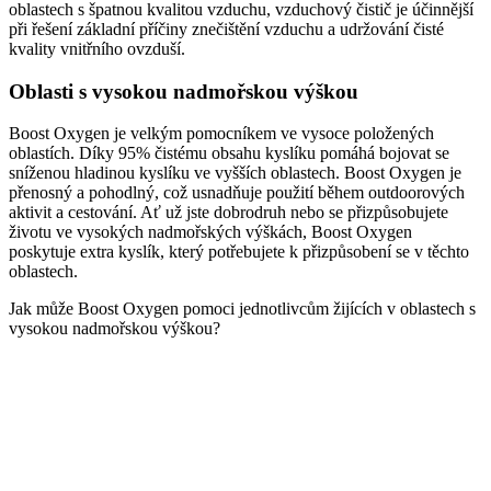
oblastech s špatnou kvalitou vzduchu, vzduchový čistič je účinnější
při řešení základní příčiny znečištění vzduchu a udržování čisté
kvality vnitřního ovzduší.
Oblasti s vysokou nadmořskou výškou
Boost Oxygen je velkým pomocníkem ve vysoce položených
oblastích. Díky 95% čistému obsahu kyslíku pomáhá bojovat se
sníženou hladinou kyslíku ve vyšších oblastech. Boost Oxygen je
přenosný a pohodlný, což usnadňuje použití během outdoorových
aktivit a cestování. Ať už jste dobrodruh nebo se přizpůsobujete
životu ve vysokých nadmořských výškách, Boost Oxygen
poskytuje extra kyslík, který potřebujete k přizpůsobení se v těchto
oblastech.
Jak může Boost Oxygen pomoci jednotlivcům žijících v oblastech s
vysokou nadmořskou výškou?