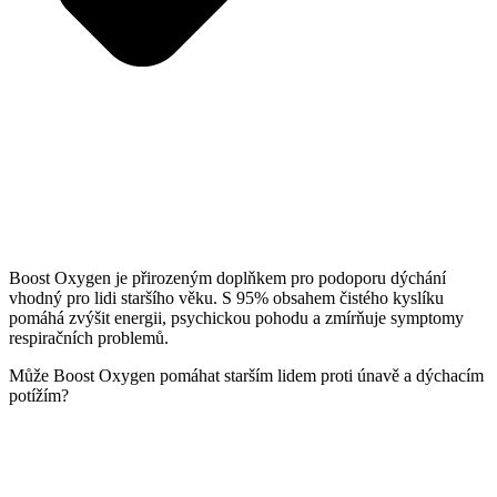
Boost Oxygen je přirozeným doplňkem pro podoporu dýchání
vhodný pro lidi staršího věku. S 95% obsahem čistého kyslíku
pomáhá zvýšit energii, psychickou pohodu a zmírňuje symptomy
respiračních problemů.
Může Boost Oxygen pomáhat starším lidem proti únavě a dýchacím
potížím?