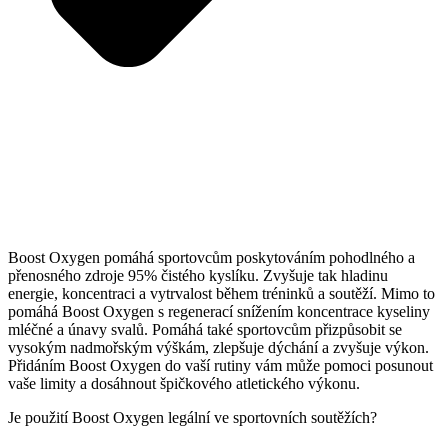
Boost Oxygen pomáhá sportovcům poskytováním pohodlného a
přenosného zdroje 95% čistého kyslíku. Zvyšuje tak hladinu
energie, koncentraci a vytrvalost během tréninků a soutěží. Mimo to
pomáhá Boost Oxygen s regenerací snížením koncentrace kyseliny
mléčné a únavy svalů. Pomáhá také sportovcům přizpůsobit se
vysokým nadmořským výškám, zlepšuje dýchání a zvyšuje výkon.
Přidáním Boost Oxygen do vaší rutiny vám může pomoci posunout
vaše limity a dosáhnout špičkového atletického výkonu.
Je použití Boost Oxygen legální ve sportovních soutěžích?