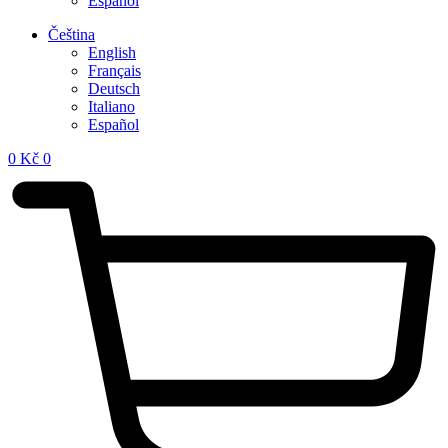
Español
Čeština
English
Français
Deutsch
Italiano
Español
0
Kč
0