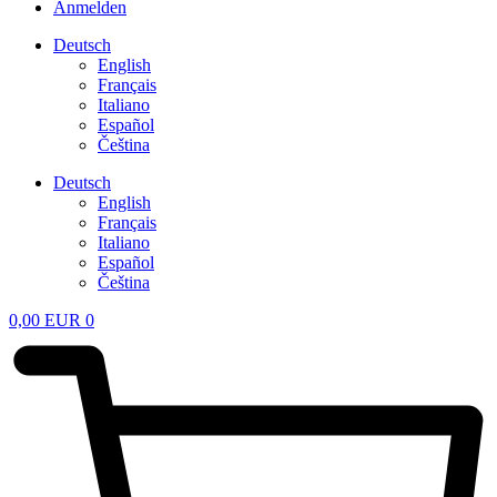
Anmelden
Deutsch
English
Français
Italiano
Español
Čeština
Deutsch
English
Français
Italiano
Español
Čeština
0,00
EUR
0