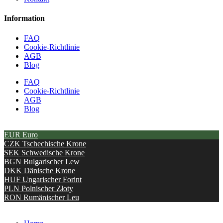
Information
FAQ
Cookie-Richtlinie
AGB
Blog
FAQ
Cookie-Richtlinie
AGB
Blog
EUR
Euro
CZK
Tschechische Krone
SEK
Schwedische Krone
BGN
Bulgarischer Lew
DKK
Dänische Krone
HUF
Ungarischer Forint
PLN
Polnischer Złoty
RON
Rumänischer Leu